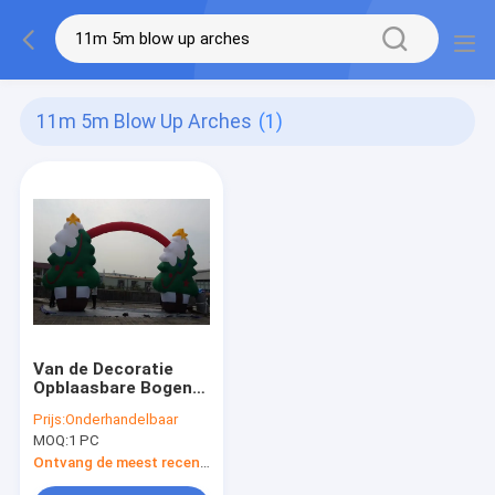
11m 5m Blow Up Arches
(1)
Van de Decoratie
Opblaasbare Bogen
van de
Prijs:
Onderhandelbaar
partijkerstboom de
MOQ:
1 PC
Gebeurtenissneeuwvlok
Ontvang de meest recente Prijs