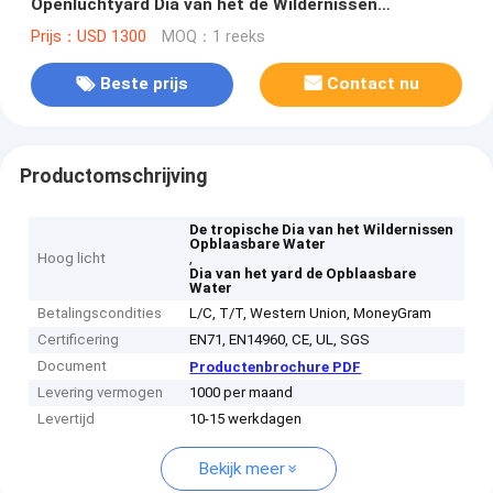
Openluchtyard Dia van het de Wildernissen
Opblaasbare Water Tropische met Pool
Prijs：USD 1300
MOQ：1 reeks
Beste prijs
Contact nu
Productomschrijving
De tropische Dia van het Wildernissen
Opblaasbare Water
Hoog licht
,
Dia van het yard de Opblaasbare
Water
Betalingscondities
L/C, T/T, Western Union, MoneyGram
Certificering
EN71, EN14960, CE, UL, SGS
Document
Productenbrochure PDF
Levering vermogen
1000 per maand
Levertijd
10-15 werkdagen
Bekijk meer