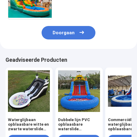
Dia van het de Wildernissen
Opblaasbare Water Tropische
met Pool
Doorgaan
Geadviseerde Producten
Waterglijbaan
Dubbele lijn PVC
Commerciële
opblaasbare witte en
opblaasbare
waterglijbaan
zwarte waterslide
waterslide
opblaasbare
Kindersglijbaan met
combinatie met
kinderen