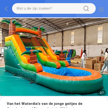
2
/
7
Van het Waterdia's van de jonge geitjes de