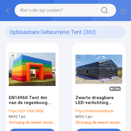
Opblaasbare Gebeurtenis Tent
(362)
EN14960 Tent 4m
Zwarte draagbare
van de regenboog
LED-verlichting
Opblaasbare
mobiele opblaasbare
Prijs:
USD 1000-3000
Prijs:
Onderhandelbaar
Gebeurtenis Kleurrijk
tent feesttent
MOQ:
1 pc
MOQ:
1 pc
Oxford voor
opblaasbare
Commercieel
nachtclub
Ontvang de meest recente Prijs
Ontvang de meest recente Prijs