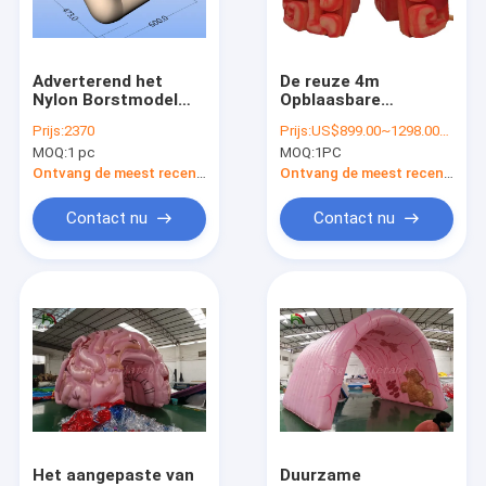
Fabriekstocht
Kwaliteitscontrole
Adverterend het
De reuze 4m
Nylon Borstmodel
Opblaasbare
Neem contact met ons op
van de
Kunstmatige
Prijs:
2370
Prijs:
US$899.00~1298.00/PC
Stoffensimulatie
Organen van de
MOQ:
1 pc
MOQ:
1PC
voor Medisch toon
Hersenenreplica voor
Nieuws
ROHS-Ce UL
Onderwijssgs EN71
Ontvang de meest recente Prijs
Ontvang de meest recente Prijs
Vraag een offerte
Contact nu
Contact nu
VR
Opblaasbaar waterpark
opblaasbare amusement park
Opblaasbare waterglijbaan
Het aangepaste van
Duurzame