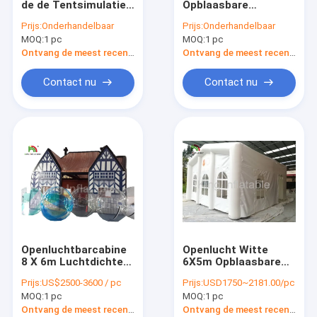
de de Tentsimulatie
Opblaasbare
Opblaasbare Hinderniscursussen
van de Grootte
Gebeurtenistent/de
Prijs:
Onderhandelbaar
Prijs:
Onderhandelbaar
Opblaasbare
Tent van de
MOQ:
opblaasbaar waterstuk speelgoed
1 pc
MOQ:
1 pc
Gebeurtenis de
Simulatiedikke darm
Hersenenmodel voor
voor Medische
Ontvang de meest recente Prijs
Ontvang de meest recente Prijs
Medisch toont
Vertoning
Opblaasbaar Uitsmijterkasteel
Contact nu
Contact nu
opblaasbare gebeurtenis tent
opblaasbare zeepbel tent
Opblaasbare zwembaden
Opblaasbare Droge Dia
Opblaasbare Bogen
Openluchtbarcabine
Openlucht Witte
opblaasbare reclameproducten
8 X 6m Luchtdichte
6X5m Opblaasbare
Opblaasbare
Gebeurtenistent
Prijs:
US$2500-3600 / pc
Prijs:
USD1750~2181.00/pc
Gebeurtenistent met
voor het Ziekenhuis
het openlucht opblaasbare filmscherm
MOQ:
1 pc
MOQ:
1 pc
Digitale Druk
Militair Gebruik 2
Jaar Waarborg
Ontvang de meest recente Prijs
Ontvang de meest recente Prijs