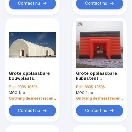
Contact nu
Contact nu
Grote opblaasbare
Grote opblaasbare
bouwplaats
kubustent
opblaasbare tent
opblaasbare
Prijs:
900$-1850$
Prijs:
880$-1850$
voor evenementen in
nachtclubtent
MOQ:
1pc
MOQ:
1 pc
het buitenleven
opblaasbare
opslagtent
feesttent met LED-
Ontvang de meest recente Prijs
Ontvang de meest recente Prijs
licht
Contact nu
Contact nu