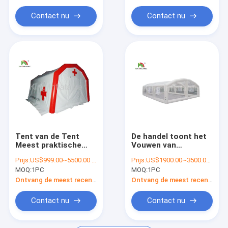
Opblaasbare sportspellen
Contact nu
Contact nu
Opblaasbare Kerstmisproducten
Opblaasbare Halloween-Producten
Tent van de Tent
De handel toont het
Meest praktische
Vouwen van
Lucht Verzegelde
Transparante
Prijs:
US$999.00~5500.00 / pc
Prijs:
US$1900.00~3500.00/pc
Opblaasbare Rescure
Opblaasbare
MOQ:
1PC
MOQ:
1PC
van pvc de
Gebeurtenistent met
Luchtdichte
de Brand van de
Ontvang de meest recente Prijs
Ontvang de meest recente Prijs
Opblaasbare
Embleemdruk -
Medische
vertrager
Contact nu
Contact nu