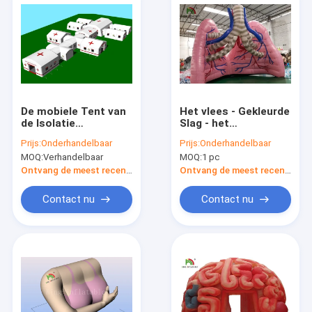
De mobiele Tent van
Het vlees - Gekleurde
de Isolatie
Slag - het
Opblaasbare
Modelorgaan van de
Prijs:
Onderhandelbaar
Prijs:
Onderhandelbaar
Medische
Simulatielong toont
MOQ:
Verhandelbaar
MOQ:
1 pc
Gebeurtenis voor
Tent voor Medische
Noodsituatieschuilplaats
Studie
Ontvang de meest recente Prijs
Ontvang de meest recente Prijs
Hospistal
Contact nu
Contact nu
Thuis
Producten
Over ons