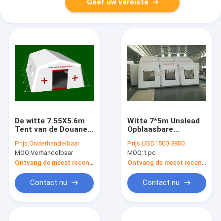
Geef uw vereiste
De witte 7.55X5.6m
Witte 7*5m Unslead
Tent van de Douane
Opblaasbare
Draagbare
Gebeurtenistent
Prijs:
Onderhandelbaar
Prijs:
USD1500-3800
Opblaasbare
voor Schuilplaats,
MOQ:
Verhandelbaar
MOQ:
1 pc
Medische
Pakhuis
Gebeurtenis voor
Ontvang de meest recente Prijs
Ontvang de meest recente Prijs
Noodsituatieschuilplaats
Contact nu
Contact nu