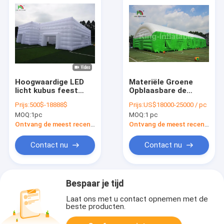
Hoogwaardige LED
Materiële Groene
licht kubus feest
Opblaasbare de
nachtclub tent wit
Gebeurtenistent van
Prijs:
500$-18888$
Prijs:
US$18000-25000 / pc
opblaasbare
douane Grote pvc
MOQ:
1pc
MOQ:
1 pc
nachtclub voor feest
voor Reclame
Ontvang de meest recente Prijs
Ontvang de meest recente Prijs
Contact nu
Contact nu
Bespaar je tijd
Laat ons met u contact opnemen met de
beste producten.