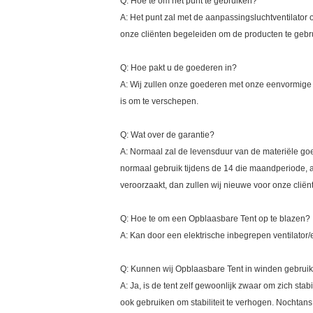
Q: Hoe te om het punt te gebruiken?
A: Het punt zal met de aanpassingsluchtventilator
onze cliënten begeleiden om de producten te gebru
Q: Hoe pakt u de goederen in?
A: Wij zullen onze goederen met onze eenvormige v
is om te verschepen.
Q: Wat over de garantie?
A: Normaal zal de levensduur van de materiële goe
normaal gebruik tijdens de 14 die maandperiode, 
veroorzaakt, dan zullen wij nieuwe voor onze cliën
Q: Hoe te om een Opblaasbare Tent op te blazen?
A: Kan door een elektrische inbegrepen ventilator/
Q: Kunnen wij Opblaasbare Tent in winden gebrui
A: Ja, is de tent zelf gewoonlijk zwaar om zich st
ook gebruiken om stabiliteit te verhogen. Nochtans