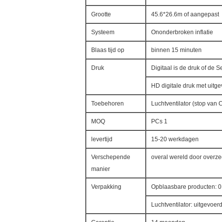
Grootte
45.6*26.6m of aangepast
Systeem
Ononderbroken inflatie
Blaas tijd op
binnen 15 minuten
Druk
Digitaal is de druk of de S
HD digitale druk met uitg
Toebehoren
Luchtventilator (stop van
MOQ
PCs 1
levertijd
15-20 werkdagen
Verschepende
overal wereld door overzees
manier
Verpakking
Opblaasbare producten: 
Luchtventilator: uitgevoer