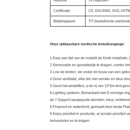
Garantie
14 maanden
Certificatie
CE, EN14960, SGS, ASTM
Betalingspunt
T/T (bankdirecte overboek
Onze opblaasbare medische tentadvangtage:
1.Easy aan tijd van de install& de Korte installati
2.Removable en gemakkelijk te dragen; combo het
3.Low de kosten, ver onder de bouw van een gebouw
4.Good ventilatie, elke die met venster en deur d
5.Good het windeffect, a-de rij van 10*6m tent g
6.Lighting systeem, Binnenkant met D-vormige ring
de 7.Support aangepaste diensten, kleur, embleem,
8.Fireproof en waterdicht, gemaakt door beste Pla
9.Enjoy prioriteit in productie, al sociale priori
behandelen en te krijgen.