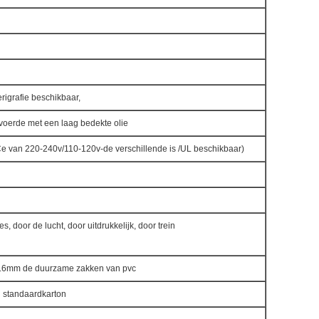
erigrafie beschikbaar,
evoerde met een laag bedekte olie
 Ce van 220-240v/110-120v-de verschillende is /UL beschikbaar)
, door de lucht, door uitdrukkelijk, door trein
0.6mm de duurzame zakken van pvc
d standaardkarton