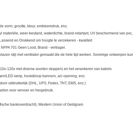
e vorm, grootte, kleur, embleemdruk, enz.
nyl materiële, weer-bestand, waterdichte, brand-retartant, UV beschermend van pvc
Lassend en Drukkend om hoogte te verzekeren - kwaliteit.
 NFPA 701 Geen Lood, Brand - vertrager.
lazen stijl met ventilator gemaakt die de hele tijd werken. Sommige ontwerpen kun
 110v-120v met diverse soorten stoppen) en het verankeren van kabels.
logen/LED-lamp, hook&loop banners, a/c-opening, enz.
 door uitdrukkelijk (DHL, UPS, Fedex, TNT, EMS, enz.)
arton voor vervoer en hergebruik.
rafische bankoverdracht), Western Union of Geldgram.