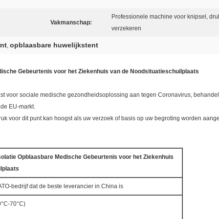
Professionele machine voor knipsel, druk
Vakmanschap:
verzekeren
ent
opblaasbare huwelijkstent
,
dische Gebeurtenis voor het Ziekenhuis van de Noodsituatieschuilplaats
ast voor sociale medische gezondheidsoplossing aan tegen Coronavirus, behandelt 
 de EU-markt.
ruk voor dit punt kan hoogst als uw verzoek of basis op uw begroting worden aan
solatie Opblaasbare Medische Gebeurtenis voor het Ziekenhuis
lplaats
TO-bedrijf dat de beste leverancier in China is
30°C-70°C)