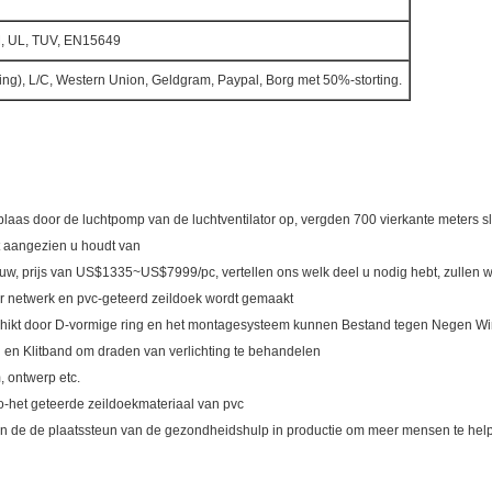
, UL, TUV, EN15649
ing), L/C, Western Union, Geldgram, Paypal, Borg met 50%-storting.
e, blaas door de luchtpomp van de luchtventilator op, vergden 700 vierkante meters s
 aangezien u houdt van
, prijs van US$1335~US$7999/pc, vertellen ons welk deel u nodig hebt, zullen wij
oor netwerk en pvc-geteerd zeildoek wordt gemaakt
eschikt door D-vormige ring en het montagesysteem kunnen Bestand tegen Negen W
 en Klitband om draden van verlichting te behandelen
 ontwerp etc.
to-het geteerde zeildoekmateriaal van pvc
teit van de de plaatssteun van de gezondheidshulp in productie om meer mensen te 