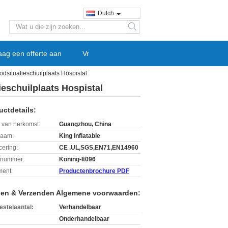
Dutch
search
aag een offerte aan
Vr
dsituatieschuilplaats Hospistal
eschuilplaats Hospistal
uctdetails:
 van herkomst:
Guangzhou, China
aam:
King Inflatable
icering:
CE ,UL,SGS,EN71,EN14960
lnummer:
Koning-It096
ent:
Productenbrochure PDF
len & Verzenden Algemene voorwaarden:
estelaantal:
Verhandelbaar
Onderhandelbaar