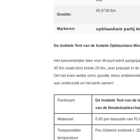
Ktis
45.6*26.6m
Grootte:
opblaasbare partij t
Markeren:
De mobiele Tent van de Isolatie Opblaasbare Me
Het aanvankelijke idee voor dit punt werd aangep
45.6m snakt door brede 26.6m, zeer populair in de
Om het even welke vorm, grootte, kleur, embleemd
aan onderzoek en het werk samen!
Puntnaam
De mobiele Tent van de I
van de Noodsituatieschui
Materiaal
0,45 pvc-tarpualin van PLA
Toepasselijke
Pvc-Geteerd zeildoek (- 
temperatuur