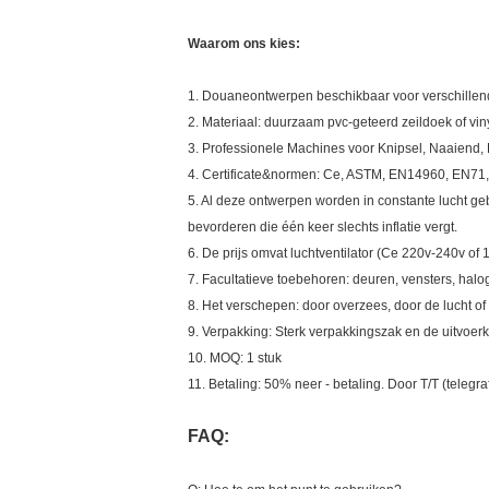
Waarom ons kies:
1. Douaneontwerpen beschikbaar voor verschillend
2. Materiaal: duurzaam pvc-geteerd zeildoek of vi
3. Professionele Machines voor Knipsel, Naaiend, 
4. Certificate&normen: Ce, ASTM, EN14960, EN71,
5. Al deze ontwerpen worden in constante lucht geb
bevorderen die één keer slechts inflatie vergt.
6. De prijs omvat luchtventilator (Ce 220v-240v of
7. Facultatieve toebehoren: deuren, vensters, ha
8. Het verschepen: door overzees, door de lucht of
9. Verpakking: Sterk verpakkingszak en de uitvoerk
10. MOQ: 1 stuk
11. Betaling: 50% neer - betaling. Door T/T (teleg
FAQ: