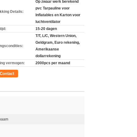
Op zwaar werk berekend
pvc Tarpauline voor
kking Details:
Inflatables en Karton voor
luchtventilator
ijd:
15-20 dagen
T/T, L/C, Western Union,
Geldgram, Euro rekening,
ingscondities:
Amerikaanse
dollarrekening
ing vermogen:
2000pcs per maand
Contact
anaam