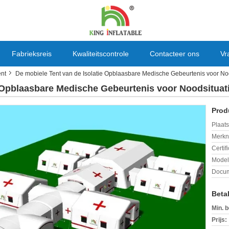
Fabrieksreis
Kwaliteitscontrole
Contacteer ons
Vr
ent
De mobiele Tent van de Isolatie Opblaasbare Medische Gebeurtenis voor Noo
e Opblaasbare Medische Gebeurtenis voor Noodsituati
Prod
Plaats
Merkn
Certif
Mode
Docum
Beta
Min. b
Prijs: