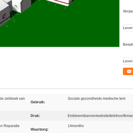
Verpa
Levert
Betal
Lever
de zeildoek van
Sociale gezondheids medische tent
Gebruik:
Druk:
Embleem/banner/website/telefoon/firm
 en Reparatie
14months
Waarborg: