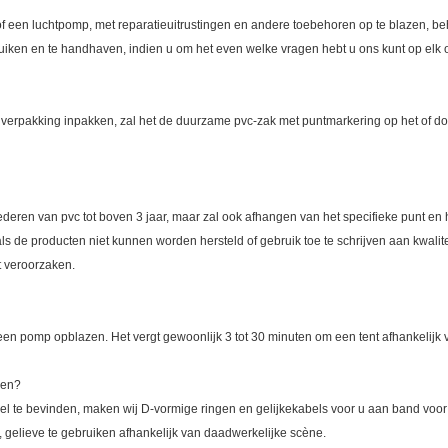
 of een luchtpomp, met reparatieuitrustingen en andere toebehoren op te blazen, b
iken en te handhaven, indien u om het even welke vragen hebt u ons kunt op elk 
erpakking inpakken, zal het de duurzame pvc-zak met puntmarkering op het of doo
deren van pvc tot boven 3 jaar, maar zal ook afhangen van het specifieke punt en 
als de producten niet kunnen worden hersteld of gebruik toe te schrijven aan kwa
t veroorzaken.
een pomp opblazen. Het vergt gewoonlijk 3 tot 30 minuten om een tent afhankelijk 
ken?
abiel te bevinden, maken wij D-vormige ringen en gelijkekabels voor u aan band voor
, gelieve te gebruiken afhankelijk van daadwerkelijke scène.