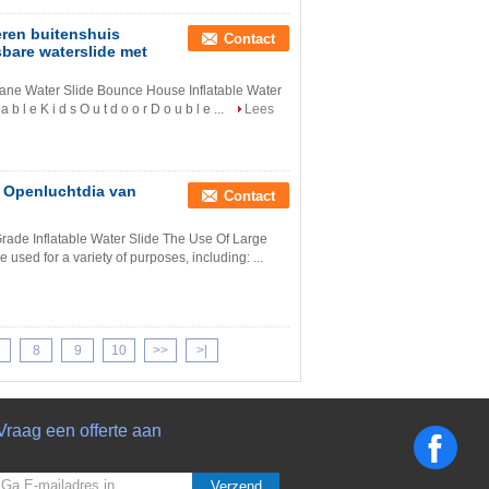
eren buitenshuis
Contact
bare waterslide met
Lane Water Slide Bounce House Inflatable Water
 a b l e K i d s O u t d o o r D o u b l e ...
Lees
e Openluchtdia van
Contact
rade Inflatable Water Slide The Use Of Large
 used for a variety of purposes, including: ...
8
9
10
>>
>|
Vraag een offerte aan
Verzend