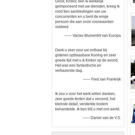
Groot, Kinkor, ben ik werkelijk
geïmponeerd met uw diensten, kreeg ik
rond tien aanbiedingen van uw
concurrenten en u bent de enige
persoon die aan onze voorwaarden
voldeed
—— Vaclav Blumentrit van Europa
Dank u zeer voor uw onthaal bij
gisteren opblaasbare Koning en zeer
goede tijd met u & Kinkor op de avond,
Het was een fantastische en
verbazende dag.
—— Fred van Frankrijk
Ik zou u voor het werk willen danken,
zeer goede tenten dat u verzond, het
kleinste detail, versterkte bodem
behandelde. Ik ben blij u met ons werkt.
—— Daniel van de V.S.