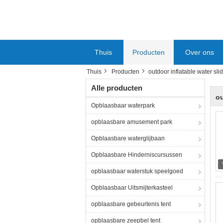
Thuis
Producten
Over ons
Thuis
Producten
outdoor inflatable water sli
Alle producten
ou
Opblaasbaar waterpark
opblaasbare amusement park
Opblaasbare waterglijbaan
Opblaasbare Hinderniscursussen
opblaasbaar waterstuk speelgoed
Opblaasbaar Uitsmijterkasteel
opblaasbare gebeurtenis tent
opblaasbare zeepbel tent