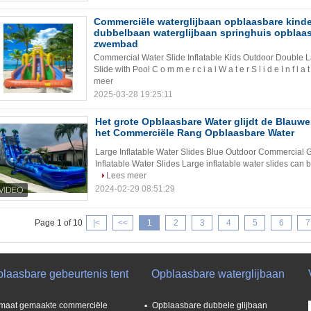
Commerciële waterglijbaan opblaasbare kind
dubbelbaan waterglijbaan springhuis opblaas
zwembad
Commercial Water Slide Inflatable Kids Outdoor Double 
Slide with Pool C o m m e r c i a l W a t e r S l i d e I n f l a t
meer
2025-03-28 19:25:11
Het grote Opblaasbare Water glijdt de Blauw
het Commerciële Rang Opblaasbare Water
Large Inflatable Water Slides Blue Outdoor Commercial G
Inflatable Water Slides Large inflatable water slides can be
Lees meer
2024-02-29 08:51:29
Page 1 of 10
|<
<<
1
2
3
4
5
6
7
blaasbare gebeurtenis tent
Opblaasbare waterglijbaan
maat gemaakte commerciële
Opblaasbare dubbele glijbaan