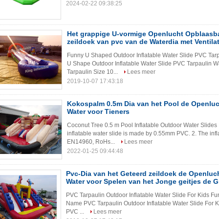
2024-02-22 09:38:25
Het grappige U-vormige Openlucht Opblaasb
zeildoek van pvc van de Waterdia met Ventila
Funny U Shaped Outdoor Inflatable Water Slide PVC Tarp
U Shape Outdoor Inflatable Water Slide PVC Tarpaulin 
Tarpaulin Size 10...
Lees meer
2019-10-07 17:43:18
Kokospalm 0.5m Dia van het Pool de Openlu
Water voor Tieners
Coconut Tree 0.5 m Pool Inflatable Outdoor Water Slides
inflatable water slide is made by 0.55mm PVC. 2. The infl
EN14960, RoHs...
Lees meer
2022-01-25 09:44:48
Pvc-Dia van het Geteerd zeildoek de Openluc
Water voor Spelen van het Jonge geitjes de 
PVC Tarpaulin Outdoor Inflatable Water Slide For Kids F
Name PVC Tarpaulin Outdoor Inflatable Water Slide For
PVC ...
Lees meer