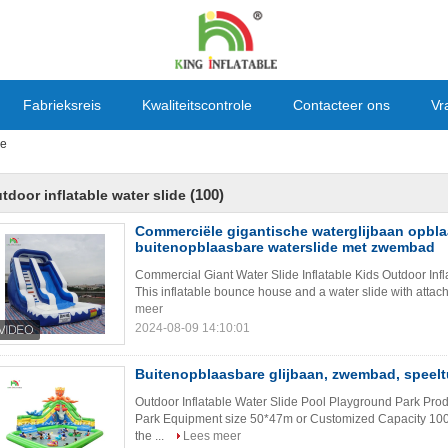
Fabrieksreis
Kwaliteitscontrole
Contacteer ons
Vr
de
(100)
tdoor inflatable water slide
Commerciële gigantische waterglijbaan opbla
buitenopblaasbare waterslide met zwembad
Commercial Giant Water Slide Inflatable Kids Outdoor Infl
This inflatable bounce house and a water slide with attach
meer
2024-08-09 14:10:01
Buitenopblaasbare glijbaan, zwembad, speelt
Outdoor Inflatable Water Slide Pool Playground Park Prod
Park Equipment size 50*47m or Customized Capacity 100
the ...
Lees meer