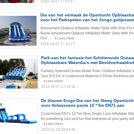
2019-10-07 17:43:17
Dia van het vermaak de Openlucht Opblaasba
voor het Parkspelen van het Jonge geitjeswat
Amusement Outdoor Inflatable Water Slide With Pool For 
Name Amusement Outdoor Inflatable Water Slide With Po
PVC ...
Lees meer
2019-10-07 17:43:17
Park van het fantasie het Schitterende Ocea
Opblaasbare Waterdia's met Beeldverhaaldru
Fantasy Splendid Ocean Water Park / Outdoor Inflatable W
Size 8*6.5m or customized Material 0.55mm thickness pvc 
Lees meer
2019-10-07 17:43:18
De blauwe Enige Dia van het Steeg Openluch
voor Volwassene paste 15 * 5m EN71 aan
Customized EN71 15*5m Blue Single Lane Inflatable Wate
for something cool and fun that everyone at your party will l
Lees meer
2022-01-25 09:44:48