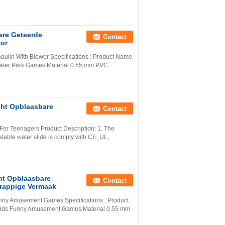
are Geteerde
Contact
tor
aulin With Blower Specifications : Product Name
Water Park Games Material 0.55 mm PVC
cht Opblaasbare
Contact
 For Teenagers Product Description: 1. The
atable water slide is comply with CE, UL,
ht Opblaasbare
Contact
Grappige Vermaak
unny Amusement Games Specifications : Product
 Kids Funny Amusement Games Material 0.55 mm