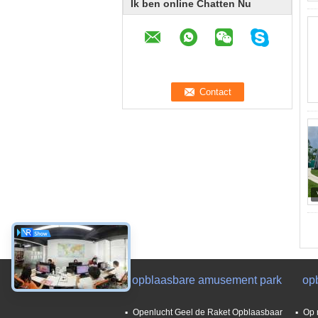
Ik ben online Chatten Nu
opblaasbare amusement park
op
Openlucht Geel de Raket Opblaasbaar
Op 