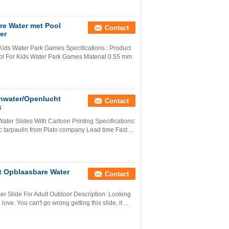
re Water met Pool
Contact
er
Kids Water Park Games Specifications : Product
ol For Kids Water Park Games Material 0.55 mm
anwater/Openlucht
Contact
k
ater Slides With Cartoon Printing Specifications:
tarpaulin from Plato company Lead time Fast ...
t Opblaasbare Water
Contact
r Slide For Adult Outdoor Description: Looking
ove. You can't go wrong getting this slide, it ...