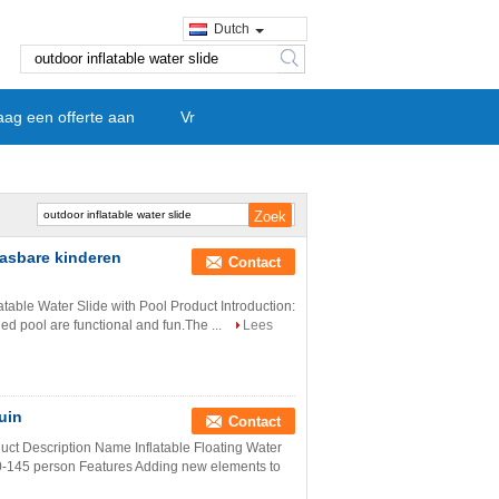
Dutch
search
aag een offerte aan
Vr
asbare kinderen
Contact
atable Water Slide with Pool Product Introduction:
ed pool are functional and fun.The ...
Lees
uin
Contact
uct Description Name Inflatable Floating Water
-145 person Features Adding new elements to