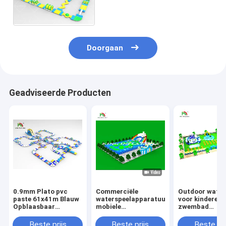
met Hinderniscursus
Doorgaan
Geadviseerde Producten
0.9mm Plato pvc
Commerciële
Outdoor water
paste 61x41m Blauw
waterspeelapparatuur
voor kinderen
Opblaasbaar
mobiele
zwembad
Drijvend Waterpark
landopblaasbare
opblaasbaar
met Dia aan
ondergrondse
waterpark
Beste prijs
Beste prijs
Beste pri