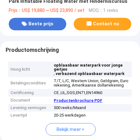
Park Inflatable Floating Water met Hinderniscursus
Prijs：US$ 19,880 ~ US$ 23,890 / set
MOQ：1 reeks
Beste prijs
Contact nu
Productomschrijving
opblaasbaar waterpark voor jonge
Hoog licht
geitjes
,
verbazend opblaasbaar waterpark
T/T, L/C, Western Union, Geldgram, Euro
Betalingscondities
rekening, Amerikaanse dollarrekening
Certificering
CE ,UL,SGS,EN71,EN14960
Document
Productenbrochure PDF
Levering vermogen
500 reeks/Maand
Levertijd
20-25 werkdagen
Bekijk meer