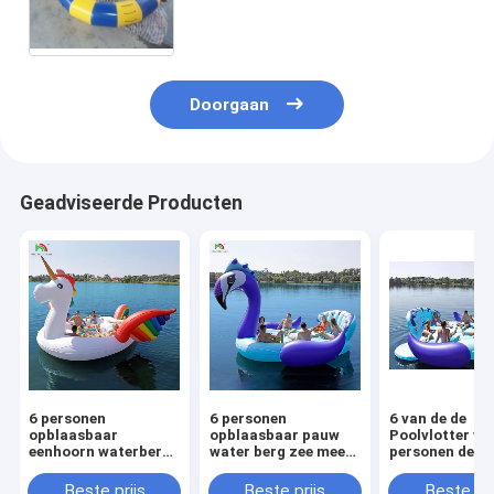
Geteerd zeildoekuitsmijter voor
Waterpark
Doorgaan
Geadviseerde Producten
6 personen
6 personen
6 van de de
opblaasbaar
opblaasbaar pauw
Poolvlotter va
eenhoorn waterberg
water berg zee meer
personen de
zee meer zwembad
zwembad drijvend
Opblaasbare
drijvend water
water speelgoed
Reuzepauw va
Beste prijs
Beste prijs
Beste pri