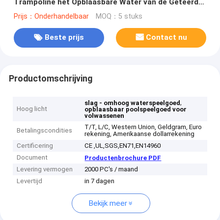
Trampoline het Opblaasbare Water van de Geteerd
zeildoekuitsmijter voor Waterpark
Prijs：Onderhandelbaar
MOQ：5 stuks
Beste prijs
Contact nu
Productomschrijving
,
slag - omhoog waterspeelgoed
Hoog licht
opblaasbaar poolspeelgoed voor
volwassenen
T/T, L/C, Western Union, Geldgram, Euro
Betalingscondities
rekening, Amerikaanse dollarrekening
Certificering
CE ,UL,SGS,EN71,EN14960
Document
Productenbrochure PDF
Levering vermogen
2000 PC's / maand
Levertijd
in 7 dagen
Bekijk meer