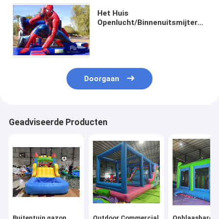
Het Huis
Openlucht/Binnenuitsmijter
van de Spiderman
Opblaasbaar Uitsmijter het
Springen Kasteel met Dia
Doorgaan
Geadviseerde Producten
Buitentuin gazon
Outdoor Commercial
Opblaasbare