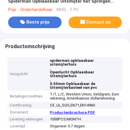
Spiderman Opblaasbaar Uitsmijter het Springen
Kasteel met Dia
Prijs：Onderhandelbaar
MOQ：1 PC
Beste prijs
Contact nu
Productomschrijving
spiderman opblaasbaar
uitsmijterhuis
,
Openlucht Opblaasbaar
Hoog licht
Uitsmijterhuis
,
0.55mm Opblaasbaar de
Uitsmijterkasteel van pvc
T/T, L/C, Western Union, Geldgram, Euro
Betalingscondities
rekening, Amerikaanse dollarrekening
Certificering
CE ,UL,SGS,EN71,EN14960
Document
Productenbrochure PDF
Levering vermogen
1000PCS/MONTH
Levertijd
Ongeveer 5-7 dagen