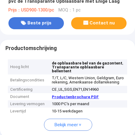
pvc de Transparante Opblaasbare met Enige Laag
Prijs：USD900-1300/pc
MOQ：1 pc
Beste prijs
Contact nu
Productomschrijving
,
de opblaasbare bel van de gazontent
Hoog licht
Transparante opblaasbare
bellentent
T/T, L/C, Western Union, Geldgram, Euro
Betalingscondities
rekening, Amerikaanse dollarrekening
Certificering
CE ,UL,SGS,EN71,EN14960
Document
Productenbrochure PDF
Levering vermogen
1000 PC's per maand
Levertijd
10-15 werkdagen
Bekijk meer