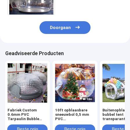
Opblaasbare met Enige Laag
Doorgaan
Geadviseerde Producten
Fabriek Custom
10ft opblaasbare
Buitenopblaas
0.6mm PVC
sneeuwbol 0,5 mm
bubbel tent
Tarpaulin Bubble
PVC
transparante
Tent opblaasbare
kerstversieringen
kristallen koep
heldere tent voor
Reus Transparante
opblaasbare b
Beste prijs
Beste prijs
Beste pri