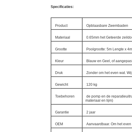
Specificaties:
Product
Opblaasbare Zwembaden
Materiaal
0.65mm het Geteerde zeildo
Grootte
Poolgrootte: 5m Lengte x 4m
Kleur
Blauw en Geel, of aangepas
Druk
Zonder om het even wat. Wij
Gewicht
120 kg
Toebehoren
de pomp en de reparatieuitru
materiaal en lijm)
Garantie
2 jaar
OEM
Aanvaardbaar. Om het even 