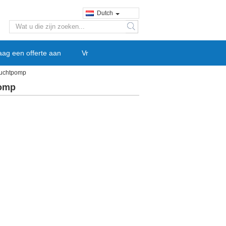
Dutch
search
aag een offerte aan
Vr
Luchtpomp
pomp