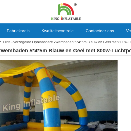
Fabrieksreis
Kwaliteitscontrole
Contacteer ons
Vr
Hitte - verzegelde Opblaasbare Zwembaden 5*4*5m Blauw en Geel met 800w-
e Zwembaden 5*4*5m Blauw en Geel met 800w-Lucht