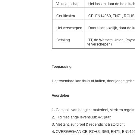
Vakmanschap
Het lassen door de hete luc
Certificaten
CE, EN14960, EN71, ROHS
Het verschepen
Door uitdrukkelijk, door de l
Betaling
TT, de Western Union, Paypa
te verschepen)
Toepassing
Het zwembad kan thuis of buiten, door jonge geitj
Voordelen
1.
Gemaakt van hoogte - materieel, sterk en regelma
2. Tijd met lange levensuur: 4-5 jaar
3. Met tent, sunproof & regendicht & stofdicht
4.
OVERGEGAAN CE, ROHS, SGS, EN71, EN1496