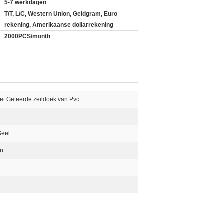
5-7 werkdagen
T/T, L/C, Western Union, Geldgram, Euro
rekening, Amerikaanse dollarrekening
2000PCS/month
t Geteerde zeildoek van Pvc
Geel
en