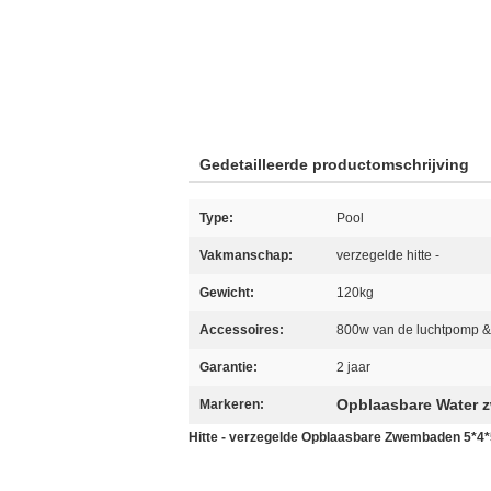
Gedetailleerde productomschrijving
Type:
Pool
Vakmanschap:
verzegelde hitte -
Gewicht:
120kg
Accessoires:
800w van de luchtpomp & 
Garantie:
2 jaar
Opblaasbare Water
Markeren:
Hitte - verzegelde Opblaasbare Zwembaden 5*4*