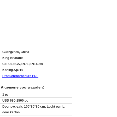
Guangzhou, China
King Inflatable
CE ,UL,SGS,EN71,EN14960
Koning-Sp010
Productenbrochure PDF
n Algemene voorwaarden:
1 pc
USD 680-1500 pc
Door pvc-zak: 100*80*80 cm; Lucht pumb:
door karton