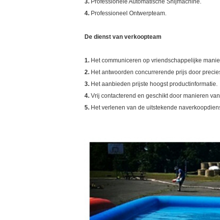
3.
Professionele Automatische Snijmachine.
4.
Professioneel Ontwerpteam.
De dienst van verkoopteam
1.
Het communiceren op vriendschappelijke maniere
2.
Het antwoorden concurrerende prijs door precies
3.
Het aanbieden prijste hoogst productinformatie.
4.
Vrij contacterend en geschikt door manieren va
5.
Het verlenen van de uitstekende naverkoopdiens