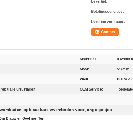
Levertijd:
Betalingscondities:
Levering vermogen:
Contact
Materiaal:
0.65mm he
Maat:
5*4*5m
kleur:
Blauw & 
reparatie uitrustingen
OEM Service:
Toegelat
 zwembaden
opblaasbare zwembaden voor jonge geitjes
,
5m Blauw en Geel met Tent