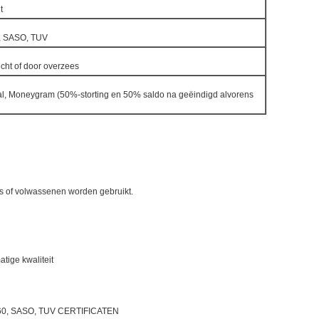
ht
, SASO, TUV
ucht of door overzees
l, Moneygram (50%-storting en 50% saldo na geëindigd alvorens
es of volwassenen worden gebruikt.
tige kwaliteit
0, SASO, TUV CERTIFICATEN