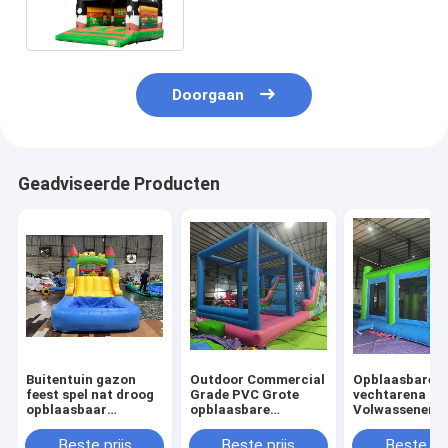
Digitale Druk van EN71
Doorgaan
Geadviseerde Producten
Buitentuin gazon
Outdoor Commercial
Opblaasbare
feest spel nat droog
Grade PVC Grote
vechtarena
opblaasbaar
opblaasbare
Volwassenen
springhuis combo
waterglijbaan
Kinderen Tram
obstakelbaan met
Bounce House
Park Opblaasb
Beste prijs
Beste prijs
Beste pri