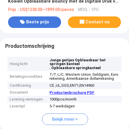
Koeien Opblaasbare Bouncy met de Digitale Druk van
EN71
Prijs：US$1238.00~1899.00/pieces
MOQ：1PC
Beste prijs
Contact nu
Productomschrijving
Jonge geitjes Opblaasbaar het
Hoog licht
springen kasteel
,
Opblaasbare springkasteel
T/T, L/C, Western Union, Geldgram, Euro
Betalingscondities
rekening, Amerikaanse dollarrekening
Certificering
CE ,UL,SGS,EN71,EN14960
Document
Productenbrochure PDF
Levering vermogen
1000pcs/month
Levertijd
5-7 werkdagen
Bekijk meer