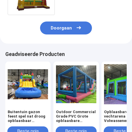
Hinderniscursus van de
Pretlooppas
Doorgaan
Geadviseerde Producten
Buitentuin gazon
Outdoor Commercial
Opblaasbare
feest spel nat droog
Grade PVC Grote
vechtarena
opblaasbaar
opblaasbare
Volwassenen
springhuis combo
waterglijbaan
Kinderen Tram
obstakelbaan met
Bounce House
Park Opblaasb
Beste prijs
Beste prijs
Beste pri