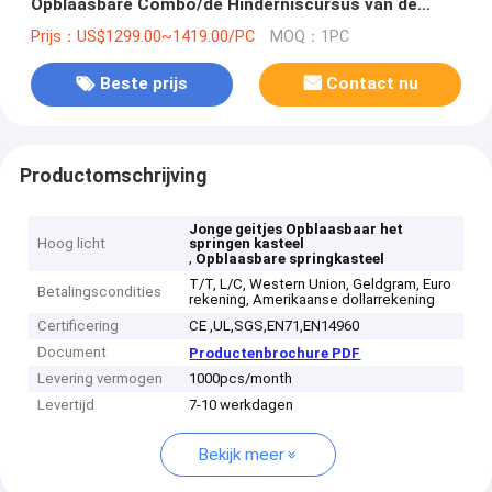
Opblaasbare Combo/de Hinderniscursus van de
Pretlooppas
Prijs：US$1299.00~1419.00/PC
MOQ：1PC
Beste prijs
Contact nu
Productomschrijving
Jonge geitjes Opblaasbaar het
Hoog licht
springen kasteel
,
Opblaasbare springkasteel
T/T, L/C, Western Union, Geldgram, Euro
Betalingscondities
rekening, Amerikaanse dollarrekening
Certificering
CE ,UL,SGS,EN71,EN14960
Document
Productenbrochure PDF
Levering vermogen
1000pcs/month
Levertijd
7-10 werkdagen
Bekijk meer