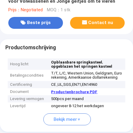
voor Volwassenen en Jonge geitjes om te vieren
Prijs：Negotiated
MOQ：1 stk
Beste prijs
Contact nu
Productomschrijving
,
Opblaasbare springkasteel
Hoog licht
opgeblazen het springen kasteel
T/T, L/C, Western Union, Geldgram, Euro
Betalingscondities
rekening, Amerikaanse dollarrekening
Certificering
CE ,UL,SGS,EN71,EN14960
Document
Productenbrochure PDF
Levering vermogen
500pcs per maand
Levertijd
ongeveer 8-12 het werkdagen
Bekijk meer