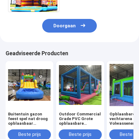
geitjes om te vieren
Doorgaan
Geadviseerde Producten
Buitentuin gazon
Outdoor Commercial
Opblaasbare
feest spel nat droog
Grade PVC Grote
vechtarena
opblaasbaar
opblaasbare
Volwassenen
springhuis combo
waterglijbaan
Kinderen Tram
obstakelbaan met
Bounce House
Park Opblaasb
Beste prijs
Beste prijs
Beste pri
glijbaan biljartbal
Combo Bouncy
Gladiator Jou