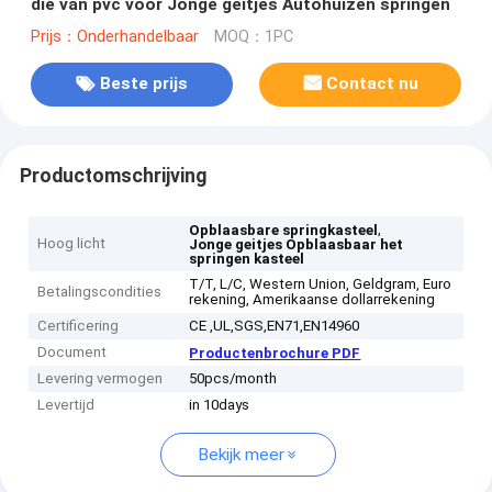
die van pvc voor Jonge geitjes Autohuizen springen
Prijs：Onderhandelbaar
MOQ：1PC
Beste prijs
Contact nu
Productomschrijving
,
Opblaasbare springkasteel
Hoog licht
Jonge geitjes Opblaasbaar het
springen kasteel
T/T, L/C, Western Union, Geldgram, Euro
Betalingscondities
rekening, Amerikaanse dollarrekening
Certificering
CE ,UL,SGS,EN71,EN14960
Document
Productenbrochure PDF
Levering vermogen
50pcs/month
Levertijd
in 10days
Bekijk meer