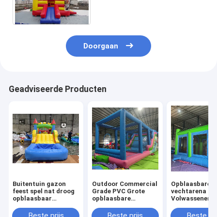
Autohuizen springen
Doorgaan
Geadviseerde Producten
Buitentuin gazon
Outdoor Commercial
Opblaasbare
feest spel nat droog
Grade PVC Grote
vechtarena
opblaasbaar
opblaasbare
Volwassenen
springhuis combo
waterglijbaan
Kinderen Tram
obstakelbaan met
Bounce House
Park Opblaasb
Beste prijs
Beste prijs
Beste pri