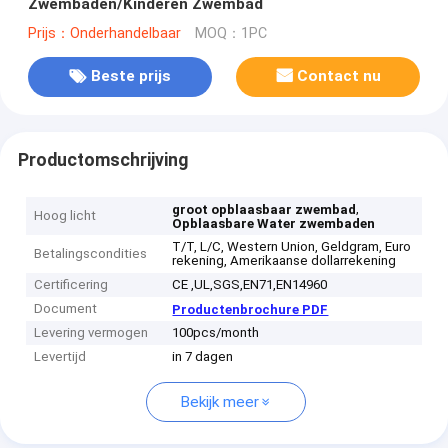
Zwembaden/Kinderen Zwembad
Prijs：Onderhandelbaar
MOQ：1PC
Beste prijs
Contact nu
Productomschrijving
,
groot opblaasbaar zwembad
Hoog licht
Opblaasbare Water zwembaden
T/T, L/C, Western Union, Geldgram, Euro
Betalingscondities
rekening, Amerikaanse dollarrekening
Certificering
CE ,UL,SGS,EN71,EN14960
Document
Productenbrochure PDF
Levering vermogen
100pcs/month
Levertijd
in 7 dagen
Bekijk meer