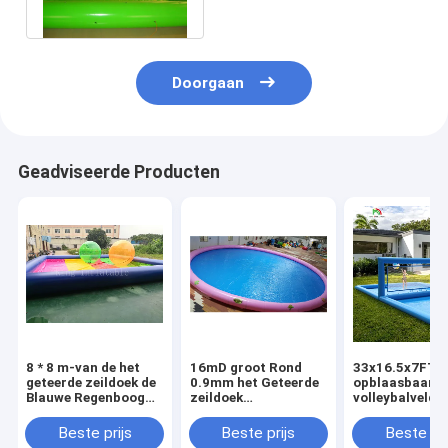
Zwembad
Doorgaan
Geadviseerde Producten
8 * 8 m-van de het
16mD groot Rond
33x16.5x7FT
geteerde zeildoek de
0.9mm het Geteerde
opblaasbaar
Blauwe Regenboog
zeildoek
volleybalveld
van pvc Pool van het
Opblaasbaar
Strandvolleyba
de Kleuren
Zwembad van pvc
Volleybal zwe
Beste prijs
Beste prijs
Beste pri
Opblaasbare Water
voor het Spelen van
Waterveld met