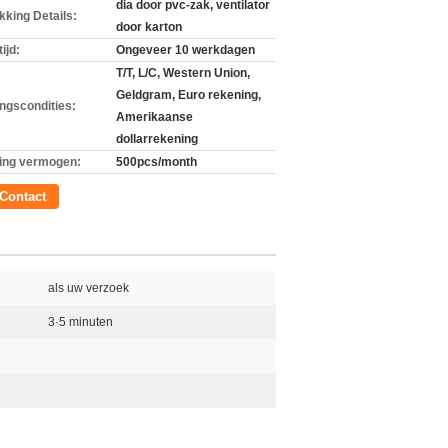
dia door pvc-zak, ventilator
kking Details:
door karton
ijd:
Ongeveer 10 werkdagen
T/T, L/C, Western Union,
Geldgram, Euro rekening,
ingscondities:
Amerikaanse
dollarrekening
ing vermogen:
500pcs/month
Contact
als uw verzoek
3·5 minuten