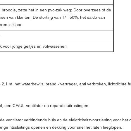
n broodje, zette het in een pvc-zak weg; Door overzees of de
eisen van klanten; De storting van T/T 50%, het saldo van
ren is klaar
e
 voor jonge geitjes en volwassenen
2,1 m. het waterbewijs, brand - vertrager, anti verbroken, lichtdichte f
l, een CE/UL-ventilator en reparatieuitrustingen.
de ventilator verbindende buis en de elektriciteitsvoorziening voor het 
ange ritssluitings openen en dekking voor snel het laten leeglopen.