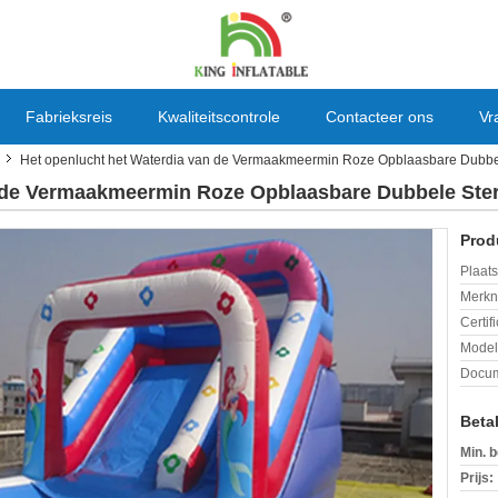
Fabrieksreis
Kwaliteitscontrole
Contacteer ons
Vr
Het openlucht het Waterdia van de Vermaakmeermin Roze Opblaasbare Dubbel
n de Vermaakmeermin Roze Opblaasbare Dubbele Ster
Prod
Plaats
Merkn
Certif
Mode
Docum
Beta
Min. b
Prijs: