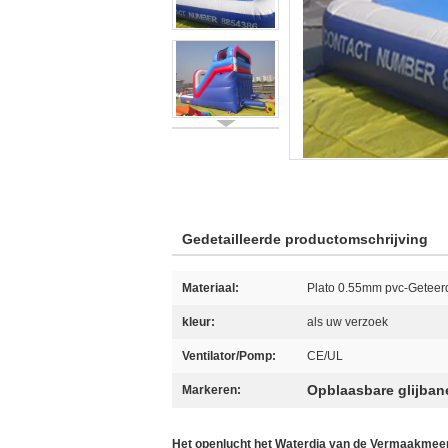
Gedetailleerde productomschrijving
Materiaal:
Plato 0.55mm pvc-Geteer
kleur:
als uw verzoek
Ventilator/Pomp:
CE/UL
Opblaasbare glijba
Markeren:
Het openlucht het Waterdia van de Vermaakmee