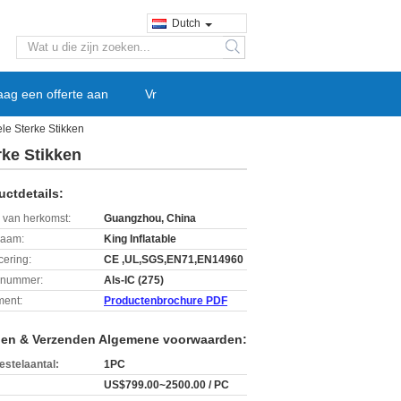
Dutch
search
aag een offerte aan
Vr
e Sterke Stikken
ke Stikken
uctdetails:
 van herkomst:
Guangzhou, China
aam:
King Inflatable
icering:
CE ,UL,SGS,EN71,EN14960
lnummer:
Als-IC (275)
ent:
Productenbrochure PDF
len & Verzenden Algemene voorwaarden:
estelaantal:
1PC
US$799.00~2500.00 / PC