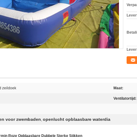
Verpa
Levert
Betal
Lever
d zeildoek
Maat:
Ventilatortijd:
nen voor zwembaden
openlucht opblaasbare waterdia
,
rmin Roze Opblaasbare Dubbele Sterke Stikken