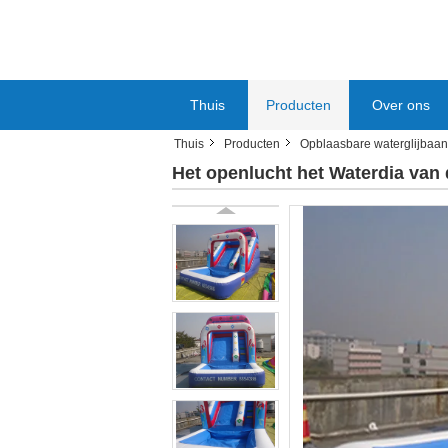
Thuis
Producten
Over ons
Thuis
Producten
Opblaasbare waterglijbaan
Het openlucht het Waterdia va