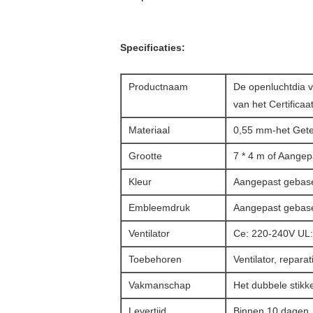
Specificaties:
Productnaam
De openluchtdia 
van het Certifica
Materiaal
0,55 mm-het Gete
Grootte
7 * 4 m of Aange
Kleur
Aangepast gebase
Embleemdruk
Aangepast gebase
Ventilator
Ce: 220-240V UL
Toebehoren
Ventilator, repara
Vakmanschap
Het dubbele stik
Levertijd
Binnen 10 dagen