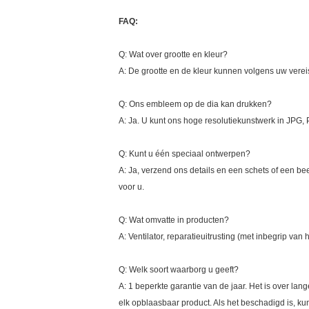
FAQ:
Q: Wat over grootte en kleur?
A: De grootte en de kleur kunnen volgens uw vere
Q: Ons embleem op de dia kan drukken?
A: Ja. U kunt ons hoge resolutiekunstwerk in JPG
Q: Kunt u één speciaal ontwerpen?
A: Ja, verzend ons details en een schets of een b
voor u.
Q: Wat omvatte in producten?
A: Ventilator, reparatieuitrusting (met inbegrip van 
Q: Welk soort waarborg u geeft?
A: 1 beperkte garantie van de jaar. Het is over la
elk opblaasbaar product. Als het beschadigd is, kun