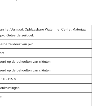
van het Vermaak Opblaasbare Water met Ce-het Materiaal
atpvc Geteerde zeildoek
erde zeildoek van pvc
past
erd op de behoeften van cliënten
erd op de behoeften van cliënten
: 110-115 V
tieuitrustingen
ken