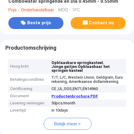
Combowater springende en Dia 0.45mm - 0.55mm
Prijs：Onderhandelbaar
MOQ：1PC
Beste prijs
Contact nu
Productomschrijving
,
Opblaasbare springkasteel
Hoog licht
Jonge geitjes Opblaasbaar het
springen kasteel
T/T, L/C, Western Union, Geldgram, Euro
Betalingscondities
rekening, Amerikaanse dollarrekening
Certificering
CE ,UL,SGS,EN71,EN14960
Document
Productenbrochure PDF
Levering vermogen
50pcs/month
Levertijd
in 10days
Bekijk meer