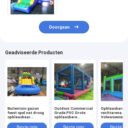
Dia 0.45mm - 0.55mm
Doorgaan
Geadviseerde Producten
Buitentuin gazon
Outdoor Commercial
Opblaasbare
feest spel nat droog
Grade PVC Grote
vechtarena
opblaasbaar
opblaasbare
Volwassenen
springhuis combo
waterglijbaan
Kinderen Tram
obstakelbaan met
Bounce House
Park Opblaasb
Beste prijs
Beste prijs
Beste pri