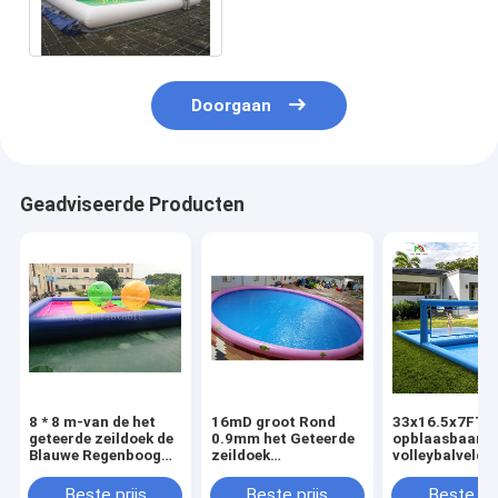
zwembad 0.65
Doorgaan
Geadviseerde Producten
8 * 8 m-van de het
16mD groot Rond
33x16.5x7FT
geteerde zeildoek de
0.9mm het Geteerde
opblaasbaar
Blauwe Regenboog
zeildoek
volleybalveld
van pvc Pool van het
Opblaasbaar
Strandvolleyba
de Kleuren
Zwembad van pvc
Volleybal zwe
Beste prijs
Beste prijs
Beste pri