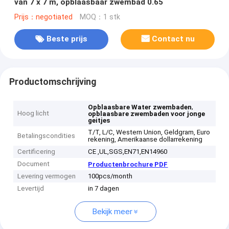
van 7 x 7 m, opblaasbaar zwembad 0.65
Prijs：negotiated
MOQ：1 stk
Beste prijs
Contact nu
Productomschrijving
,
Opblaasbare Water zwembaden
Hoog licht
opblaasbare zwembaden voor jonge
geitjes
T/T, L/C, Western Union, Geldgram, Euro
Betalingscondities
rekening, Amerikaanse dollarrekening
Certificering
CE ,UL,SGS,EN71,EN14960
Document
Productenbrochure PDF
Levering vermogen
100pcs/month
Levertijd
in 7 dagen
Bekijk meer