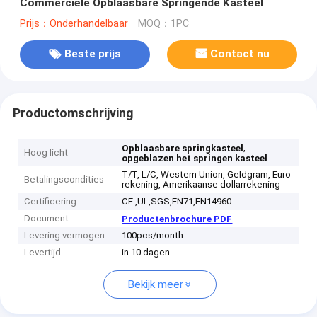
Commerciële Opblaasbare Springende Kasteel
Prijs：Onderhandelbaar
MOQ：1PC
Beste prijs
Contact nu
Productomschrijving
,
Opblaasbare springkasteel
Hoog licht
opgeblazen het springen kasteel
T/T, L/C, Western Union, Geldgram, Euro
Betalingscondities
rekening, Amerikaanse dollarrekening
Certificering
CE ,UL,SGS,EN71,EN14960
Document
Productenbrochure PDF
Levering vermogen
100pcs/month
Levertijd
in 10 dagen
Bekijk meer