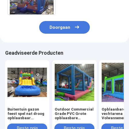
Opblaasbaar met Digitale
Druk
Doorgaan
Geadviseerde Producten
Buitentuin gazon
Outdoor Commercial
Opblaasbare
feest spel nat droog
Grade PVC Grote
vechtarena
opblaasbaar
opblaasbare
Volwassenen
springhuis combo
waterglijbaan
Kinderen Tram
obstakelbaan met
Bounce House
Park Opblaasb
Beste prijs
Beste prijs
Beste pri