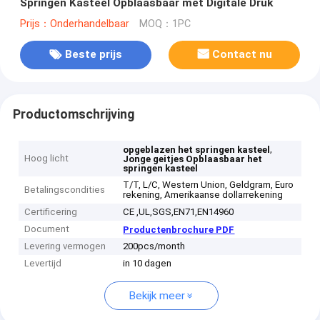
Springen Kasteel Opblaasbaar met Digitale Druk
Prijs：Onderhandelbaar
MOQ：1PC
Beste prijs
Contact nu
Productomschrijving
,
opgeblazen het springen kasteel
Hoog licht
Jonge geitjes Opblaasbaar het
springen kasteel
T/T, L/C, Western Union, Geldgram, Euro
Betalingscondities
rekening, Amerikaanse dollarrekening
Certificering
CE ,UL,SGS,EN71,EN14960
Document
Productenbrochure PDF
Levering vermogen
200pcs/month
Levertijd
in 10 dagen
Bekijk meer