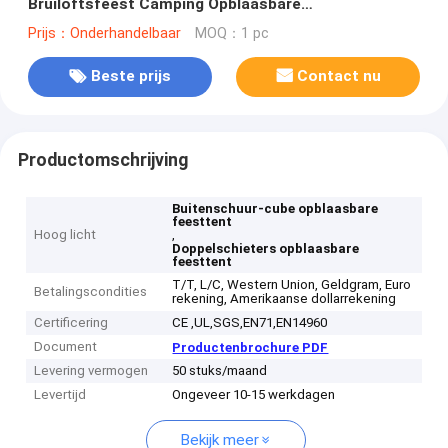
Bruiloftsfeest Camping Opblaasbare
evenemententent voor buitenevenementen
Prijs：Onderhandelbaar
MOQ：1 pc
Beste prijs
Contact nu
Productomschrijving
Buitenschuur-cube opblaasbare
feesttent
Hoog licht
,
Doppelschieters opblaasbare
feesttent
T/T, L/C, Western Union, Geldgram, Euro
Betalingscondities
rekening, Amerikaanse dollarrekening
Certificering
CE ,UL,SGS,EN71,EN14960
Document
Productenbrochure PDF
Levering vermogen
50 stuks/maand
Levertijd
Ongeveer 10-15 werkdagen
Bekijk meer