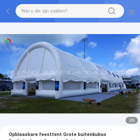
2
/
6
Opblaasbare feesttent Grote buitenkubus