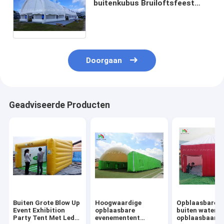
buitenkubus Bruiloftsfeest
Camping Opblaasbare
evenemententent voor
buitenevenementen
Doorgaan
Geadviseerde Producten
Buiten Grote Blow Up
Hoogwaardige
Opblaasbare t
Event Exhibition
opblaasbare
buiten waterdi
Party Tent Met Led
evenementent
opblaasbaar p