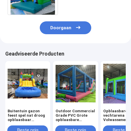
Commerciële het Springen
Kastelen Bouncy
Doorgaan
Geadviseerde Producten
Buitentuin gazon
Outdoor Commercial
Opblaasbare
feest spel nat droog
Grade PVC Grote
vechtarena
opblaasbaar
opblaasbare
Volwassenen
springhuis combo
waterglijbaan
Kinderen Tram
obstakelbaan met
Bounce House
Park Opblaasb
Beste prijs
Beste prijs
Beste pri