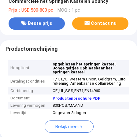
Commerciële het Springen Kastelen Bouncy
Prijs：USD 500-800 pc
MOQ：1 pc
Beste prijs
Contact nu
Productomschrijving
,
opgeblazen het springen kasteel
Hoog licht
Jonge geitjes Opblaasbaar het
springen kasteel
T/T, L/C, Western Union, Geldgram, Euro
Betalingscondities
rekening, Amerikaanse dollarrekening
Certificering
CE ,UL,SGS,EN71,EN14960
Document
Productenbrochure PDF
Levering vermogen
800PCS/MAAND
Levertijd
Ongeveer 3 dagen
Bekijk meer