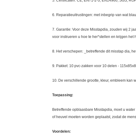
5. Certificaten: CE, EN71-2-3, EN14960, SGS, RO
6. Reparatieuitrustingen: met inbegrip van wat blau
7. Garantie: Voor deze Misstapdia, zouden wij 2 ja
voor instrueren u hoe te her*stellen en krijgen he
8. Het verschepen: _betreffende dit misstap dia, h
9. Pakket: 10 pvc-zakken voor 10 delen - 115x85x
10. De verschillende grootte, kleur, embleem kan 
Toepassing:
Betreffende opblaasbare Misstapdia, moet u water 
of heuvel moeten worden geplaatst, zodat de mense
Voordelen: