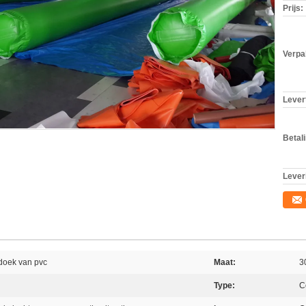
Prijs:
Verpa
Levert
Betal
Lever
doek van pvc
Maat:
3
Type:
C