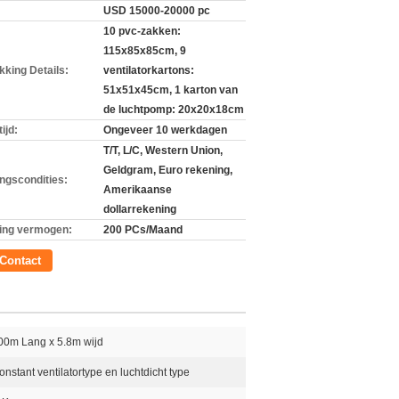
USD 15000-20000 pc
10 pvc-zakken:
115x85x85cm, 9
kking Details:
ventilatorkartons:
51x51x45cm, 1 karton van
de luchtpomp: 20x20x18cm
ijd:
Ongeveer 10 werkdagen
T/T, L/C, Western Union,
Geldgram, Euro rekening,
ingscondities:
Amerikaanse
dollarrekening
ing vermogen:
200 PCs/Maand
Contact
00m Lang x 5.8m wijd
onstant ventilatortype en luchtdicht type