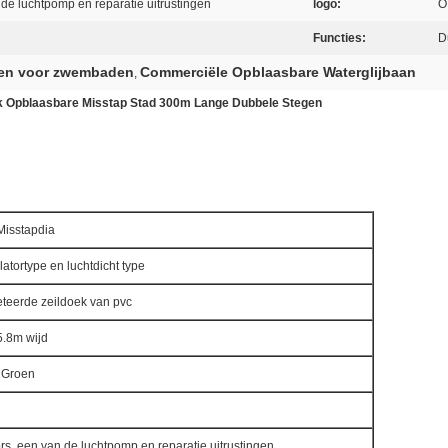
 de luchtpomp en reparatie uitrustingen
logo:
O
Functies:
D
nen voor zwembaden
Commerciële Opblaasbare Waterglijbaan
,
ek Opblaasbare Misstap Stad 300m Lange Dubbele Stegen
Misstapdia
latortype en luchtdicht type
teerde zeildoek van pvc
.8m wijd
 Groen
ors, een van de luchtpomp en reparatie uitrustingen