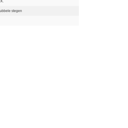
.K.
ubbele stegen