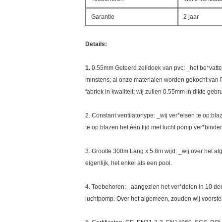
Garantie
2 jaar
Details:
1.
0.55mm Geteerd zeildoek van pvc: _het be*vatten
minstens; al onze materialen worden gekocht van Pl
fabriek in kwaliteit; wij zullen 0.55mm in dikte geb
2. Constant ventilatortype: _wij ver*eisen te op:blaz
te op:blazen het één tijd met lucht pomp ver*binden e
3. Grootte 300m Lang x 5.8m wijd: _wij over het alg
eigenlijk, het enkel als een pool.
4. Toebehoren: _aangezien het ver*delen in 10 deel,
luchtpomp. Over het algemeen, zouden wij voorstel