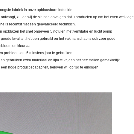
 hoogste fabriek in onze opblaasbare industrie
ntvangt, zullen wij de situatie opvolgen dat u producten op om het even welk ogen
hine is recentst met een geavanceerd technisch.
n op:blazen het snel ongeveer 5 notulen met ventilator en lucht pomp
 in goede kwaliteit hebben gebruikt en het vakmanschap is ook zeer goed
mbleem en kleur aan.
een probleem om 5 minstens jaar te gebruiken
nen gebruiken extra materiaal en lijm te krijgen het her*stellen gemakkelijk
 een hoge productiecapaciteit, beloven wij op tijd te eindigen