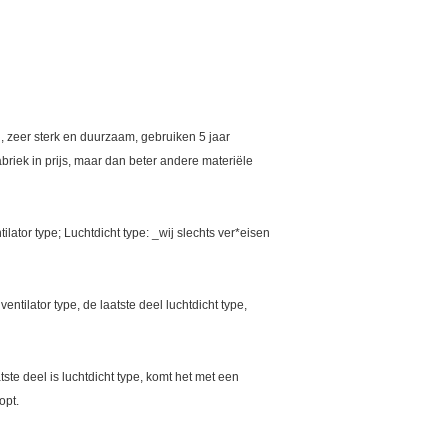
 zeer sterk en duurzaam, gebruiken 5 jaar
briek in prijs, maar dan beter andere materiële
tilator type; Luchtdicht type: _wij slechts ver*eisen
ntilator type, de laatste deel luchtdicht type,
ste deel is luchtdicht type, komt het met een
opt.