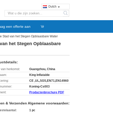
Dutch
search
aag een offerte aan
Vr
e Stad van het Stegen Opblaasbare Water
 van het Stegen Opblaasbare
uctdetails:
 van herkomst:
Guangzhou, China
aam:
King Inflatable
icering:
CE ,UL,SGS,EN71,EN14960
lnummer:
Koning-Cs003
ent:
Productenbrochure PDF
len & Verzenden Algemene voorwaarden:
estelaantal:
1 pc