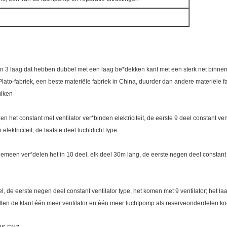
 3 laag dat hebben dubbel met een laag be*dekken kant met een sterk net binnen,
ato-fabriek, een beste materiële fabriek in China, duurder dan andere materiële fa
ruiken
en het constant met ventilator ver*binden elektriciteit, de eerste 9 deel constant ven
lektriciteit, de laatste deel luchtdicht type
emeen ver*delen het in 10 deel, elk deel 30m lang, de eerste negen deel constant ve
 de eerste negen deel constant ventilator type, het komen met 9 ventilator; het laat
len de klant één meer ventilator en één meer luchtpomp als reserveonderdelen ko