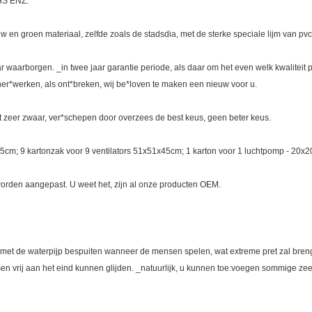
HS ENZ.
w en groen materiaal, zelfde zoals de stadsdia, met de sterke speciale lijm van pvc
ar waarborgen. _in twee jaar garantie periode, als daar om het even welk kwaliteit
t her*werken, als ont*breken, wij be*loven te maken een nieuw voor u.
et zeer zwaar, ver*schepen door overzees de best keus, geen beter keus.
85cm; 9 kartonzak voor 9 ventilators 51x51x45cm; 1 karton voor 1 luchtpomp - 20
worden aangepast. U weet het, zijn al onze producten OEM.
met de waterpijp bespuiten wanneer de mensen spelen, wat extreme pret zal breng
n vrij aan het eind kunnen glijden. _natuurlijk, u kunnen toe:voegen sommige ze