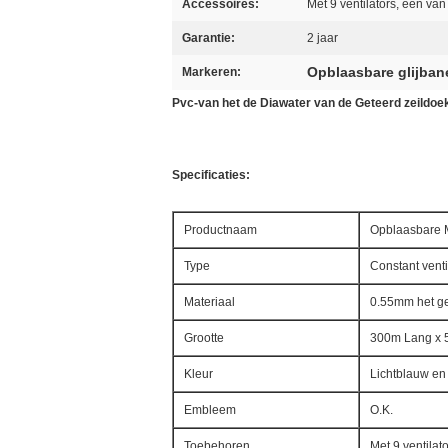
Accessoires:
Met 9 ventilators, een van
Garantie:
2 jaar
Opblaasbare glijba
Markeren:
Pvc-van het de Diawater van de Geteerd zeildo
Specificaties:
Productnaam
Opblaasbare 
Type
Constant venti
Materiaal
0.55mm het ge
Grootte
300m Lang x 5
Kleur
Lichtblauw en
Embleem
O.K.
Toebehoren
Met 9 ventilat