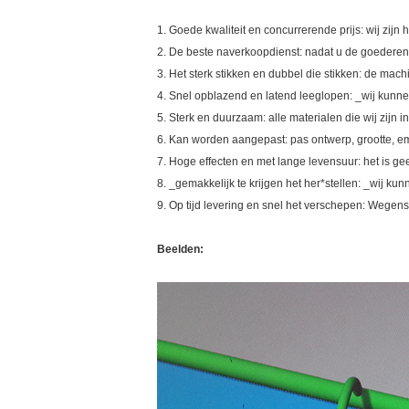
1. Goede kwaliteit en concurrerende prijs: wij zijn
2. De beste naverkoopdienst: nadat u de goederen o
3. Het sterk stikken en dubbel die stikken: de mac
4. Snel opblazend en latend leeglopen: _wij kunne
5. Sterk en duurzaam: alle materialen die wij zijn
6. Kan worden aangepast: pas ontwerp, grootte, e
7. Hoge effecten en met lange levensuur: het is g
8. _gemakkelijk te krijgen het her*stellen: _wij kun
9. Op tijd levering en snel het verschepen: Wegens
Beelden: