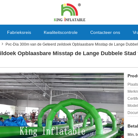
Fabrieksreis
Kwaliteitscontrole
Contacteer ons
Vr
Pvc-Dia 300m van de Geteerd zeildoek Opblaasbare Misstap de Lange Dubbel
ildoek Opblaasbare Misstap de Lange Dubbele Stad
Prod
Plaats
Merkn
Certif
Mode
Docum
Beta
Min. b