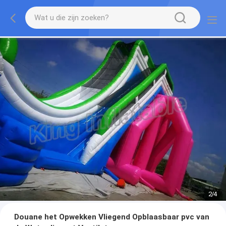
2
/
4
Douane het Opwekken Vliegend Opblaasbaar pvc van