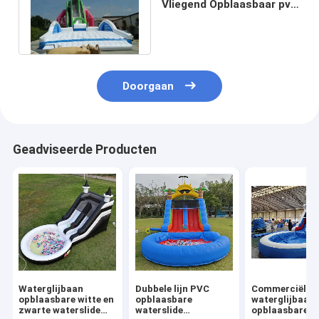
Vliegend Opblaasbaar pvc
van de Waterdia met
Ventilator
Doorgaan
Geadviseerde Producten
Waterglijbaan
Dubbele lijn PVC
Commerciële
opblaasbare witte en
opblaasbare
waterglijbaan
zwarte waterslide
waterslide
opblaasbare