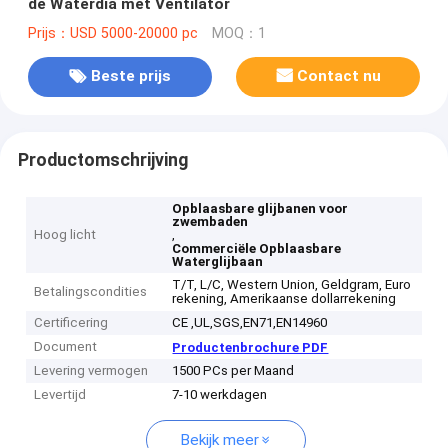
de Waterdia met Ventilator
Prijs：USD 5000-20000 pc
MOQ：1
Beste prijs
Contact nu
Productomschrijving
Opblaasbare glijbanen voor
zwembaden
Hoog licht
,
Commerciële Opblaasbare
Waterglijbaan
T/T, L/C, Western Union, Geldgram, Euro
Betalingscondities
rekening, Amerikaanse dollarrekening
Certificering
CE ,UL,SGS,EN71,EN14960
Document
Productenbrochure PDF
Levering vermogen
1500 PCs per Maand
Levertijd
7-10 werkdagen
Bekijk meer